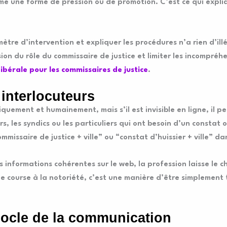
e une forme de pression ou de promotion. C’est ce qui expliq
rimètre d’intervention et expliquer les procédures n’a rien d’i
ion du rôle du commissaire de justice et limiter les incompréh
ibérale pour les commissaires de justice
.
 interlocuteurs
quement et humainement, mais s’il est invisible en ligne, il p
eurs, les syndics ou les particuliers qui ont besoin d’un constat
mmissaire de justice + ville” ou “constat d’huissier + ville” 
ans informations cohérentes sur le web, la profession laisse le
ne course à la notoriété, c’est une manière d’être simplement 
socle de la communication