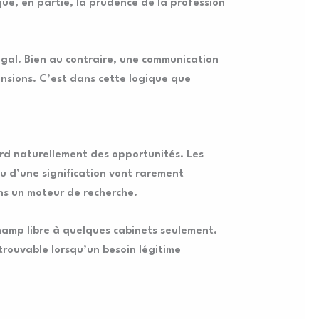
ue, en partie, la prudence de la profession
llégal. Bien au contraire, une communication
ensions. C’est dans cette logique que
erd naturellement des opportunités. Les
 ou d’une signification vont rarement
dans un moteur de recherche.
 champ libre à quelques cabinets seulement.
trouvable lorsqu’un besoin légitime