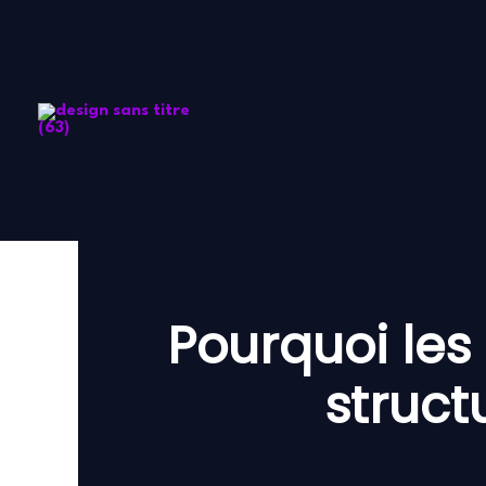
Aller
au
contenu
Pourquoi les
struct