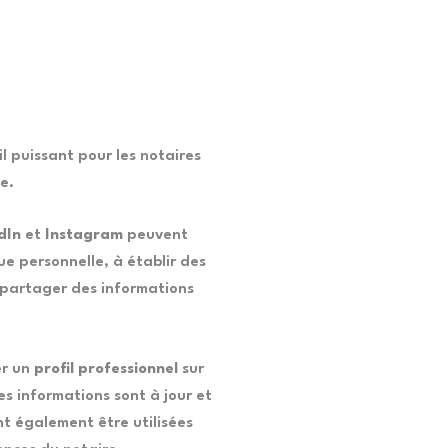
l puissant pour les notaires
e.
dIn
et
Instagram
peuvent
ue personnelle, à établir des
à partager des informations
er un
profil professionnel
sur
es informations sont à jour et
nt également être utilisées