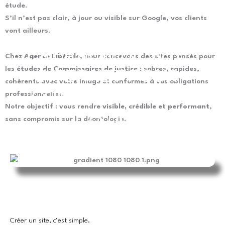
étude.
S’il n’est pas clair, à jour ou visible sur Google, vos clients
vont ailleurs.
CRÉATION DE SITE
Chez
Agence Libérale
, nous concevons des sites pensés pour
les
études de Commissaires de justice
: sobres, rapides,
INTERNET POUR
cohérents avec votre image et conformes à vos obligations
COMMISSAIRE DE
professionnelles.
Notre objectif : vous rendre
visible, crédible et performant
,
JUSTICE
sans compromis sur la déontologie.
Créer un site, c’est simple.