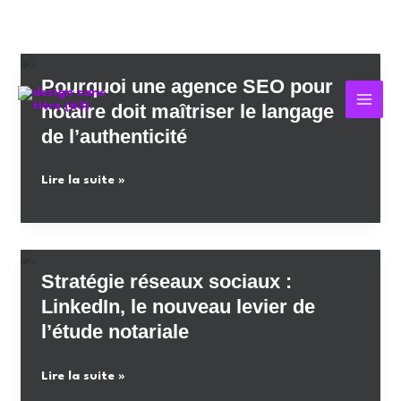
Aller
au
contenu
Pourquoi une agence SEO pour
notaire doit maîtriser le langage
de l’authenticité
Pourquoi
Lire la suite »
une
agence
SEO
pour
Stratégie réseaux sociaux :
notaire
LinkedIn, le nouveau levier de
doit
l’étude notariale
maîtriser
le
Stratégie
Lire la suite »
langage
réseaux