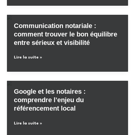
de
sociaux
l’authenticité
:
LinkedIn,
Communication notariale :
le
comment trouver le bon équilibre
nouveau
entre sérieux et visibilité
levier
de
Communication
Lire la suite »
l’étude
notariale
notariale
:
comment
trouver
Google et les notaires :
le
comprendre l’enjeu du
bon
référencement local
équilibre
entre
Google
Lire la suite »
sérieux
et
et