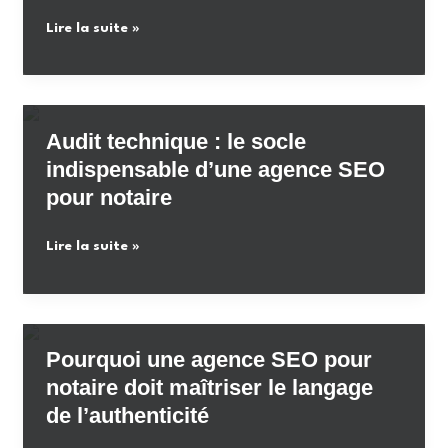
est
Le
Lire la suite »
invisible
grand
là
silence
où
:
vos
pourquoi
clients
Audit technique : le socle
les
vous
indispensable d’une agence SEO
professionnels
cherchent
pour notaire
du
vraiment
droit
Audit
Lire la suite »
ont
technique
peur
:
de
le
communiquer
socle
en
Pourquoi une agence SEO pour
indispensable
ligne
notaire doit maîtriser le langage
d’une
et
de l’authenticité
agence
comment
SEO