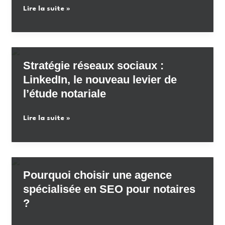
dépasser
Pourquoi
Lire la suite »
pour
ces
une
notaire
blocages
agence
SEO
pour
Stratégie réseaux sociaux :
notaire
LinkedIn, le nouveau levier de
doit
l’étude notariale
maîtriser
le
Stratégie
Lire la suite »
langage
réseaux
de
sociaux
l’authenticité
:
LinkedIn,
Pourquoi choisir une agence
le
spécialisée en SEO pour notaires
nouveau
?
levier
de