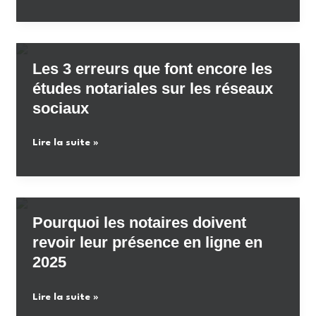
et
et
les
visibilité
notaires
:
Les 3 erreurs que font encore les
comprendre
études notariales sur les réseaux
l’enjeu
sociaux
du
référencement
Les
Lire la suite »
local
3
erreurs
que
font
Pourquoi les notaires doivent
encore
revoir leur présence en ligne en
les
2025
études
notariales
Pourquoi
Lire la suite »
sur
les