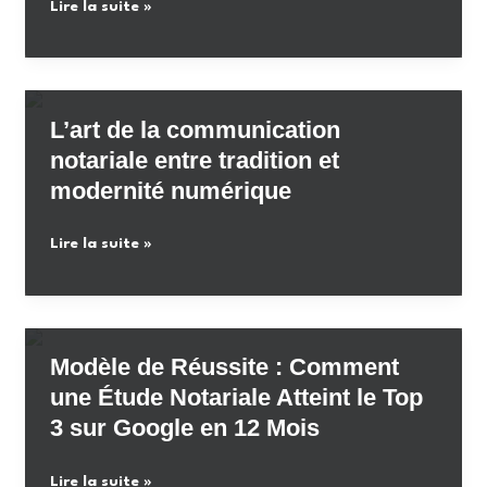
Pourquoi
Lire la suite »
l’étude
choisir
notariale
une
agence
spécialisée
L’art de la communication
en
notariale entre tradition et
SEO
modernité numérique
pour
notaires
L’art
Lire la suite »
?
de
la
communication
notariale
Modèle de Réussite : Comment
entre
une Étude Notariale Atteint le Top
tradition
3 sur Google en 12 Mois
et
modernité
Modèle
Lire la suite »