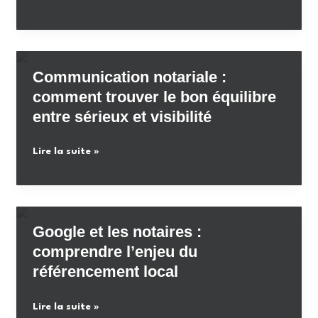
numérique
de
Réussite
:
Comment
Communication notariale :
une
comment trouver le bon équilibre
Étude
entre sérieux et visibilité
Notariale
Atteint
Communication
Lire la suite »
le
notariale
Top
:
3
comment
sur
trouver
Google
Google et les notaires :
le
en
comprendre l’enjeu du
bon
12
référencement local
équilibre
Mois
entre
Google
Lire la suite »
sérieux