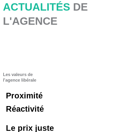
ACTUALITÉS
DE
n
L'AGENCE
k
e
d
i
Les valeurs de
n
l'agence libérale
Proximité
Réactivité
Le prix juste